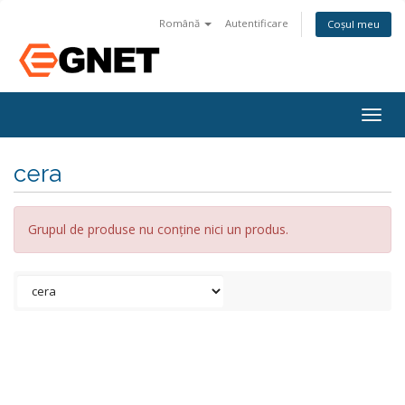
Română
Autentificare
Coșul meu
Togg
navig
cera
Grupul de produse nu conține nici un produs.