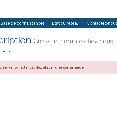
Base de connaissances
État du réseau
Contactez-nou
cription
Créez un compte chez nous.
Inscription
créer un compte, veuillez
placer une commande